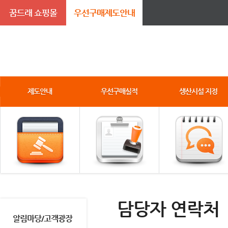
꿈드래 쇼핑몰
우선구매제도안내
제도안내
우선구매실적
생산시설 지정
담당자 연락처
알림마당/고객광장