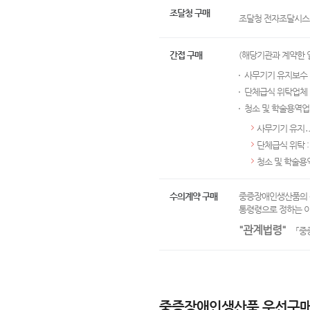
조달청 구매
조달청 전자조달시스
간접 구매
(해당기관과 계약한
사무기기 유지보수
단체급식 위탁업체
청소 및 학술용역업
사무기기 유지․
단체급식 위탁 
청소 및 학술용
수의계약 구매
중증장애인생산품의 
통령령으로 정하는 이
"관계법령"
「중증
중증장애인생산품 우선구매