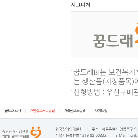
시그니처
꿈드래BI는 보건복
는 생산품(지정품목)
신청방법 : 우선구매관
꿈드래 소개
개인정보처리방침
저작권보호정책
사이트맵
한국장애인개발원
주소 :
서울특별시 영등포구 의사
사업자등록번호 :
219-82-00333
E-Mail :
junk