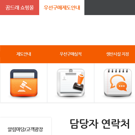
꿈드래 쇼핑몰
우선구매제도안내
제도안내
우선구매실적
생산시설 지정
담당자 연락처
알림마당/고객광장