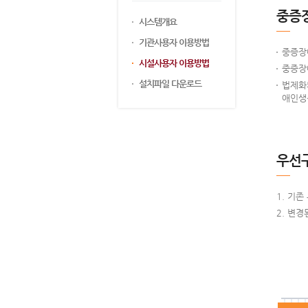
중증
시스템개요
기관사용자 이용방법
중증장
시설사용자 이용방법
중증장
설치파일 다운로드
법제화
애인생
우선
기존
변경