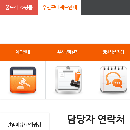
꿈드래 쇼핑몰
우선구매제도안내
제도안내
우선구매실적
생산시설 지정
담당자 연락처
알림마당/고객광장