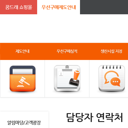
꿈드래 쇼핑몰
우선구매제도안내
제도안내
우선구매실적
생산시설 지정
담당자 연락처
알림마당/고객광장