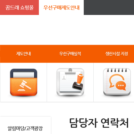
꿈드래 쇼핑몰
우선구매제도안내
제도안내
우선구매실적
생산시설 지정
담당자 연락처
알림마당/고객광장