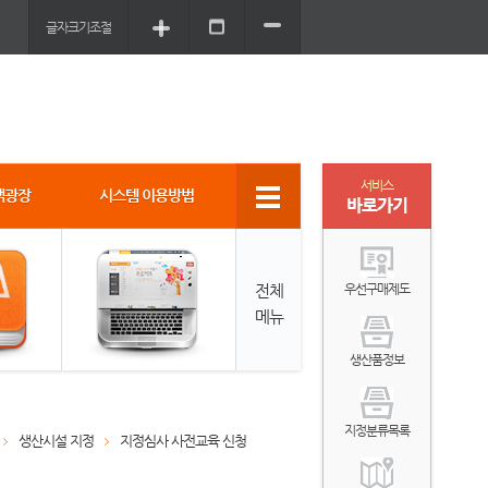
글자크기조절
서비스
객광장
시스템 이용방법
바로가기
전체
우선구매제도
메뉴
생산품정보
지정분류목록
생산시설 지정
지정심사 사전교육 신청