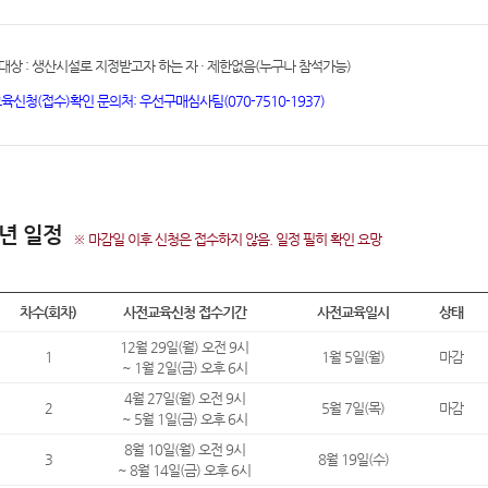
대상 : 생산시설로 지정받고자 하는 자 · 제한없음(누구나 참석가능)
교육신청(접수)확인 문의처: 우선구매심사팀(070-7510-1937)
6년 일정
※ 마감일 이후 신청은 접수하지 않음. 일정 필히 확인 요망
차수(회차)
사전교육신청 접수기간
사전교육일시
상태
12월 29일(월) 오전 9시
1
1월 5일(월)
마감
~ 1월 2일(금) 오후 6시
4월 27일(월) 오전 9시
2
5월 7일(목)
마감
~ 5월 1일(금) 오후 6시
8월 10일(월) 오전 9시
3
8월 19일(수)
~ 8월 14일(금) 오후 6시