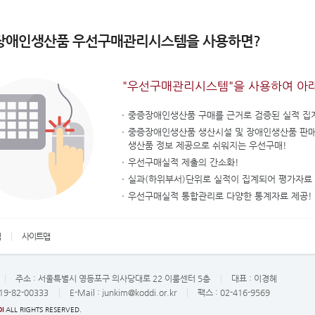
장애인생산품 우선구매관리시스템을 사용하면?
"우선구매관리시스템"을 사용하여 아
중증장애인생산품 구매를 근거로 검증된 실적 집
중증장애인생산품 생산시설 및 장애인생산품 판
생산품 정보 제공으로 쉬워지는 우선구매!
우선구매실적 제출의 간소화!
실과(하위부서)단위로 실적이 집계되어 평가자료 
우선구매실적 통합관리로 다양한 통계자료 제공!
책
사이트맵
주소 :
서울특별시 영등포구 의사당대로 22 이룸센터 5층
대표 :
이경혜
19-82-00333
E-Mail :
junkim@koddi.or.kr
팩스 : 02-416-9569
I
ALL RIGHTS RESERVED.