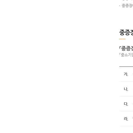
중증장
중증장
「중증
「중소기
가.
나.
다.
라.