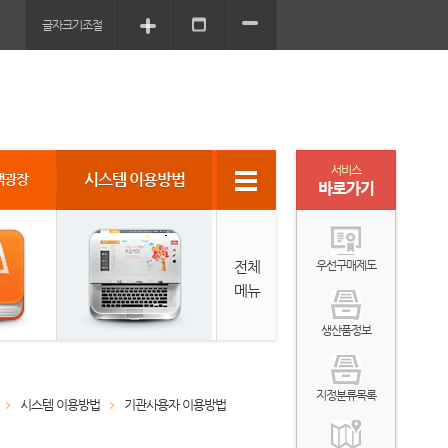
글자크기조절
서비스
시스템 이용방법
객광장
바로가기
전체
우선구매제도
메뉴
생산품정보
지정분류목록
시스템 이용방법
기관사용자 이용방법