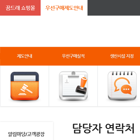
꿈드래 쇼핑몰
우선구매제도안내
제도안내
우선구매실적
생산시설 지정
담당자 연락처
알림마당/고객광장