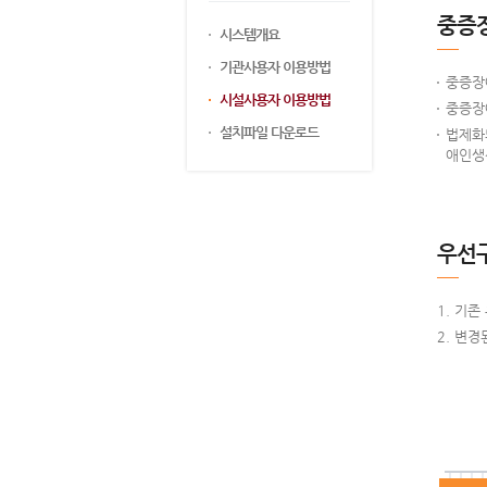
중증
시스템개요
기관사용자 이용방법
중증장
시설사용자 이용방법
중증장
설치파일 다운로드
법제화
애인생
우선
기존
변경