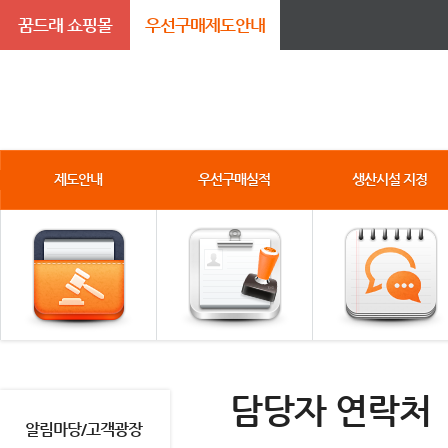
꿈드래 쇼핑몰
우선구매제도안내
제도안내
우선구매실적
생산시설 지정
담당자 연락처
알림마당/고객광장