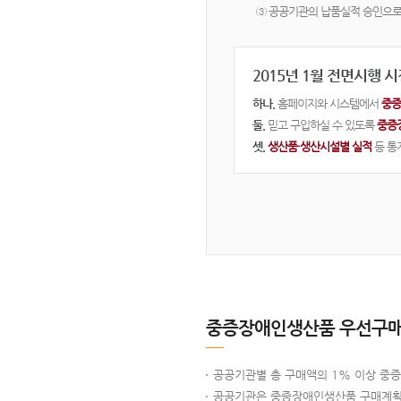
③ 공공기관의 납품실적 승인으로
2015년 1월 전면시행 
하나.
홈페이지와 시스템에서
중증
둘.
믿고 구입하실 수 있도록
중증
셋.
생산품·생산시설별 실적
등 통
중증장애인생산품 우선구매
공공기관별 총 구매액의 1% 이상 중
공공기관은 중증장애인생산품 구매계획