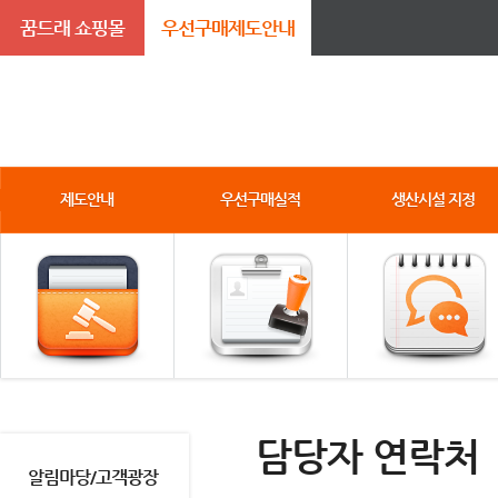
꿈드래 쇼핑몰
우선구매제도안내
제도안내
우선구매실적
생산시설 지정
담당자 연락처
알림마당/고객광장