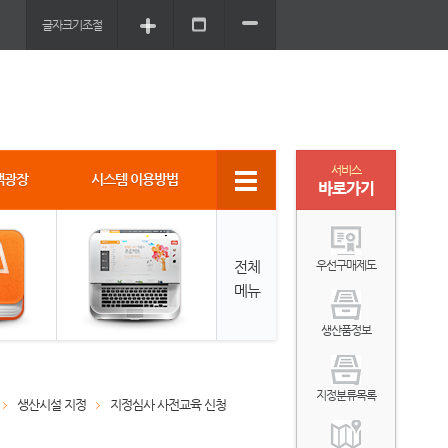
글자크기조절
서비스
객광장
시스템 이용방법
바로가기
전체
우선구매제도
메뉴
생산품정보
지정분류목록
생산시설 지정
지정심사 사전교육 신청