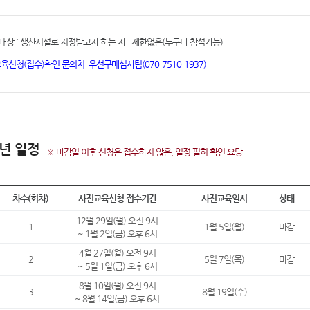
대상 : 생산시설로 지정받고자 하는 자 · 제한없음(누구나 참석가능)
교육신청(접수)확인 문의처: 우선구매심사팀(070-7510-1937)
6년 일정
※ 마감일 이후 신청은 접수하지 않음. 일정 필히 확인 요망
차수(회차)
사전교육신청 접수기간
사전교육일시
상태
12월 29일(월) 오전 9시
1
1월 5일(월)
마감
~ 1월 2일(금) 오후 6시
4월 27일(월) 오전 9시
2
5월 7일(목)
마감
~ 5월 1일(금) 오후 6시
8월 10일(월) 오전 9시
3
8월 19일(수)
~ 8월 14일(금) 오후 6시