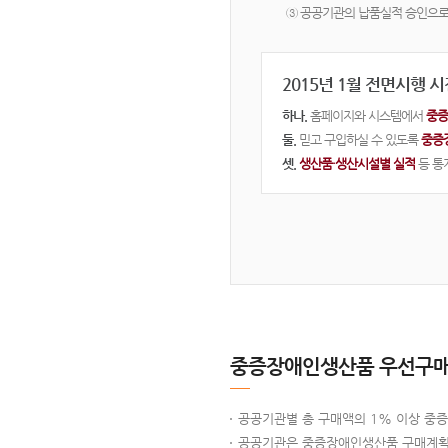
③ 공공기관의 납품실적 승인으로
2015년 1월 전면시행 
하나.
홈페이지와 시스템에서
중증
둘.
믿고 구입하실 수 있도록
중증
셋.
생산품·생산시설별 실적
등 통
중증장애인생산품 우선구매
공공기관별 총 구매액의 1% 이상 중
공공기관은 중증장애인생산품 구매계획