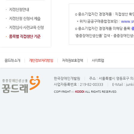
지정신청안내
o 중소기업자간 경쟁제품 : 직접생산 확
지정신청 신청서 제출
* 위치(공공구매종합정보망) :
www.sm
지정심사 사전교육 신청
o 중소기업자간 경쟁제품 미해당 품목:
중
‘중증장애인생산품’ 검색 – 중증장애인생
품목별 직접생산 기준
꿈드래 소개
개인정보처리방침
저작권보호정책
사이트맵
한국장애인개발원
주소 :
서울특별시 영등포구 의사
사업자등록번호 :
219-82-00333
E-Mail :
junk
COPYRIGHT ⓒ
KODDI
ALL RIGHTS RESERVED.