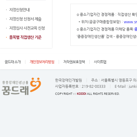
지정신청안내
o 중소기업자간 경쟁제품 : 직접생산 확
지정신청 신청서 제출
* 위치(공공구매종합정보망) :
www.sm
지정심사 사전교육 신청
o 중소기업자간 경쟁제품 미해당 품목:
중
‘중증장애인생산품’ 검색 – 중증장애인생
품목별 직접생산 기준
꿈드래 소개
개인정보처리방침
저작권보호정책
사이트맵
한국장애인개발원
주소 :
서울특별시 영등포구 의사
사업자등록번호 :
219-82-00333
E-Mail :
junk
COPYRIGHT ⓒ
KODDI
ALL RIGHTS RESERVED.