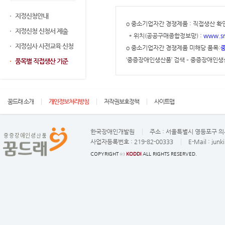
지정신청안내
o 중소기업자간 경쟁제품 : 직접생산 확
지정신청 신청서 제출
* 위치(공공구매종합정보망) :
www.sm
지정심사 사전교육 신청
o 중소기업자간 경쟁제품 미해당 품목:
중
‘중증장애인생산품’ 검색 – 중증장애인생
품목별 직접생산 기준
꿈드래 소개
개인정보처리방침
저작권보호정책
사이트맵
한국장애인개발원
주소 :
서울특별시 영등포구 의사
사업자등록번호 :
219-82-00333
E-Mail :
junk
COPYRIGHT ⓒ
KODDI
ALL RIGHTS RESERVED.