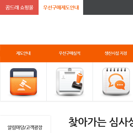
꿈드래 쇼핑몰
우선구매제도안내
제도안내
우선구매실적
생산시설 지정
찾아가는 심사
알림마당/고객광장