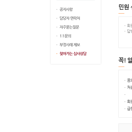
민원
공지사항
담당자 연락처
회
자주묻는질문
답
1:1문의
부정사례 제보
찾아가는 심사상담
꼭! 
꿈
처
회
급