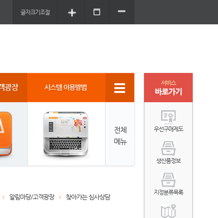
글자크기조절
서비스
객광장
시스템 이용방법
바로가기
전체
우선구매제도
메뉴
생산품정보
지정분류목록
알림마당/고객광장
찾아가는 심사상담