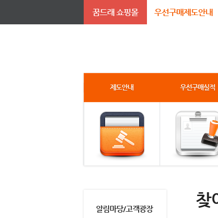
꿈드래 쇼핑몰
우선구매제도안내
제도안내
우선구매실적
찾
알림마당/고객광장