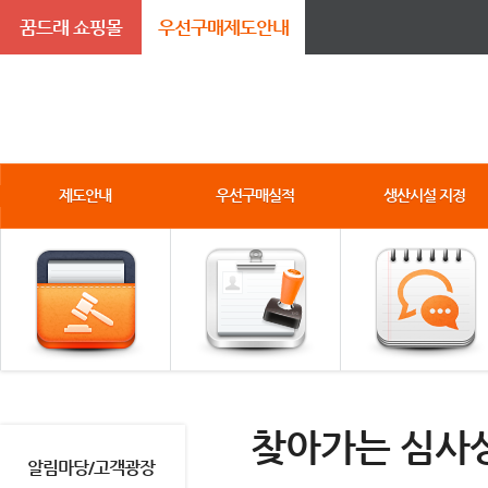
꿈드래 쇼핑몰
우선구매제도안내
제도안내
우선구매실적
생산시설 지정
찾아가는 심사
알림마당/고객광장