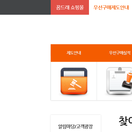
꿈드래 쇼핑몰
우선구매제도안내
제도안내
우선구매실적
찾
알림마당/고객광장