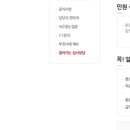
민원
공지사항
담당자 연락처
회
자주묻는질문
답
1:1문의
부정사례 제보
찾아가는 심사상담
꼭! 
꿈
처
회
급