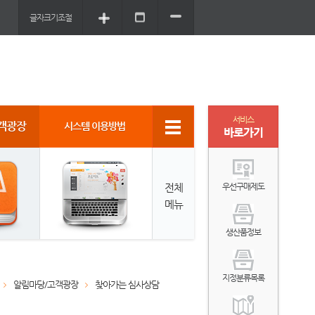
글자크기조절
서비스
객광장
시스템 이용방법
바로가기
전체
우선구매제도
메뉴
생산품정보
지정분류목록
알림마당/고객광장
찾아가는 심사상담