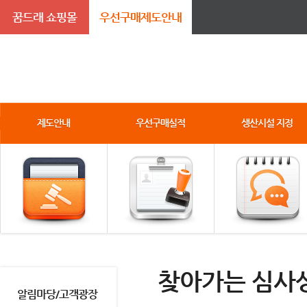
꿈드래 쇼핑몰
우선구매제도안내
제도안내
우선구매실적
생산시설 지정
찾아가는 심사
알림마당/고객광장