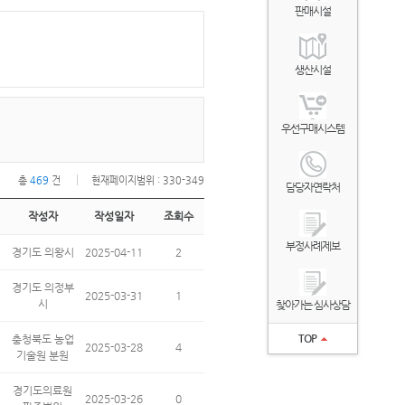
판매시설
생산시설
우선구매시스템
총
469
건
현재페이지범위 : 330-349
담당자연락처
작성자
작성일자
조회수
부정사례제보
경기도 의왕시
2025-04-11
2
경기도 의정부
2025-03-31
1
시
찾아가는 심사상담
TOP
충청북도 농업
2025-03-28
4
기술원 분원
경기도의료원
2025-03-26
0