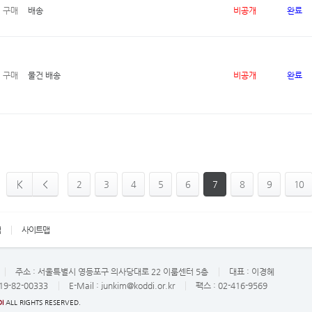
구매
배송
비공개
완료
구매
물건 배송
비공개
완료
2
3
4
5
6
7
8
9
10
책
사이트맵
주소 :
서울특별시 영등포구 의사당대로 22 이룸센터 5층
대표 :
이경혜
19-82-00333
E-Mail :
junkim@koddi.or.kr
팩스 : 02-416-9569
I
ALL RIGHTS RESERVED.