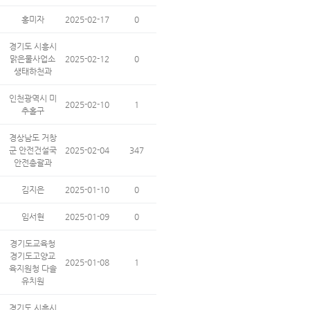
홍미자
2025-02-17
0
경기도 시흥시
맑은물사업소
2025-02-12
0
생태하천과
인천광역시 미
2025-02-10
1
추홀구
경상남도 거창
군 안전건설국
2025-02-04
347
안전총괄과
김지은
2025-01-10
0
임서현
2025-01-09
0
경기도교육청
경기도고양교
2025-01-08
1
육지원청 다솔
유치원
경기도 시흥시