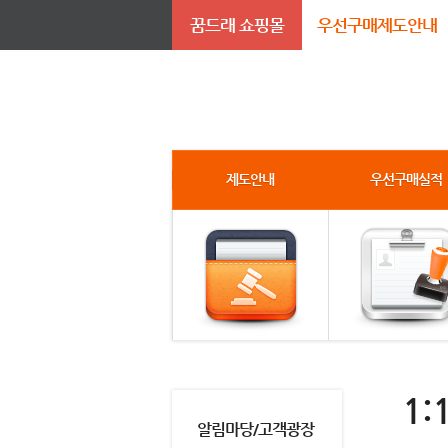
꿈드래 쇼핑몰
우선구매제도안내
제도안내
우선구매실적
1:
알림마당/고객광장