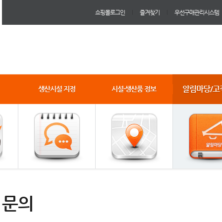
쇼핑몰로그인
즐겨찾기
우선구매관리시스템
알림마당/고
생산시설 지정
시설·생산품 정보
1문의