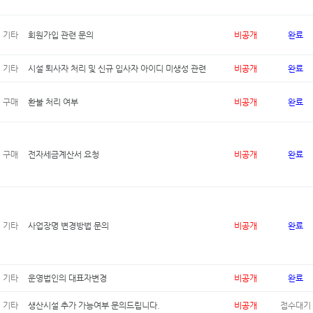
기타
회원가입 관련 문의
비공개
완료
기타
시설 퇴사자 처리 및 신규 입사자 아이디 미생성 관련
비공개
완료
구매
환불 처리 여부
비공개
완료
구매
전자세금계산서 요청
비공개
완료
기타
사업장명 변경방법 문의
비공개
완료
기타
운영법인의 대표자변경
비공개
완료
기타
생산시설 추가 가능여부 문의드립니다.
비공개
접수대기