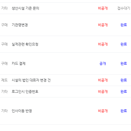
기타
생산시설 기준 문의
비공개
접수대기
구매
기관명변경
비공개
완료
구매
실적관련 확인요청
비공개
완료
구매
카드 결제
공개
완료
제도
시설의 법인 대표자 변경 건
비공개
완료
기타
로그인시 인증번호
비공개
완료
기타
인사이동 반영
비공개
완료