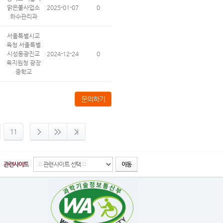
맑은물사업소
2025-01-07
0
하수관리과
서울특별시교
육청 서울특별
시성동광진교
2024-12-24
0
육지원청 광장
중학교
문의하기
11
관련사이트
이동