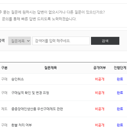
주 묻는 질문에 원하시는 답변이 없으시거나 다른 질문이 있으신가요?
:1 문의를 통해 빠른 답변 드리도록 노력하겠습니다.
검색
검색
구분
질문제목
공개여부
진행단계
구매
승인취소
비공개
완료
구매
구매실적 확인 및 변경 요청
비공개
완료
제도
중증장애인생산품 우선구매제도 관련
비공개
완료
구매
환불 처리 여부
비공개
완료