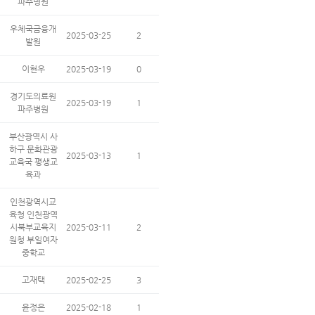
파주병원
우체국금융개
2025-03-25
2
발원
이현우
2025-03-19
0
경기도의료원
2025-03-19
1
파주병원
부산광역시 사
하구 문화관광
2025-03-13
1
교육국 평생교
육과
인천광역시교
육청 인천광역
시북부교육지
2025-03-11
2
원청 부일여자
중학교
고재택
2025-02-25
3
윤정은
2025-02-18
1