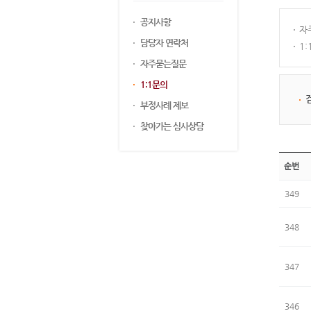
공지사항
자
담당자 연락처
1
자주묻는질문
1:1문의
부정사례 제보
찾아가는 심사상담
순번
349
348
347
346