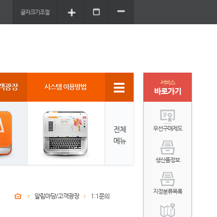
글자크기조절
서비스
객광장
시스템 이용방법
바로가기
전체
우선구매제도
메뉴
생산품정보
지정분류목록
알림마당/고객광장
1:1문의