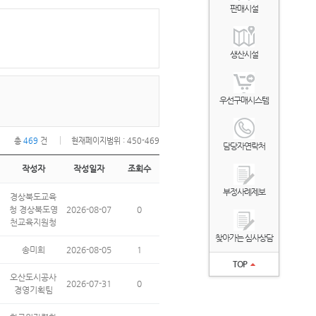
판매시설
생산시설
우선구매시스템
총
469
건
현재페이지범위 : 450-469
담당자연락처
작성자
작성일자
조회수
부정사례제보
경상북도교육
청 경상북도영
2026-08-07
0
천교육지원청
찾아가는 심사상담
송미희
2026-08-05
1
TOP
오산도시공사
2026-07-31
0
경영기획팀