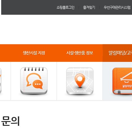
쇼핑몰로그인
즐겨찾기
우선구매관리시스템
알림마당/고
생산시설 지정
시설·생산품 정보
1문의