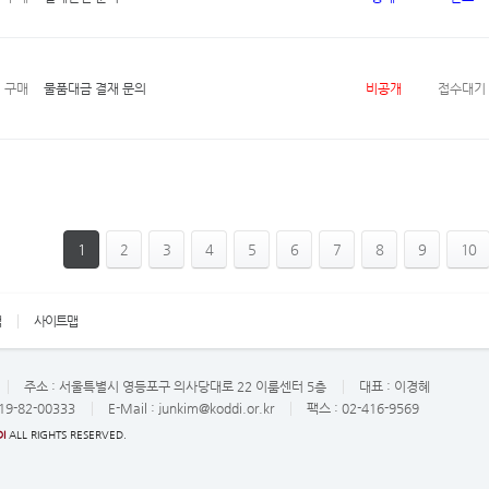
구매
물품대금 결재 문의
비공개
접수대기
1
2
3
4
5
6
7
8
9
10
책
사이트맵
주소 :
서울특별시 영등포구 의사당대로 22 이룸센터 5층
대표 :
이경혜
19-82-00333
E-Mail :
junkim@koddi.or.kr
팩스 : 02-416-9569
I
ALL RIGHTS RESERVED.