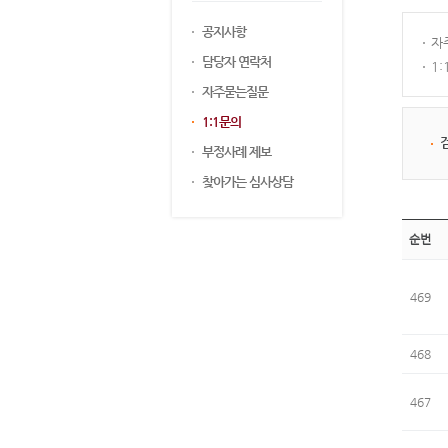
공지사항
자
담당자 연락처
1
자주묻는질문
1:1문의
부정사례 제보
찾아가는 심사상담
순번
469
468
467