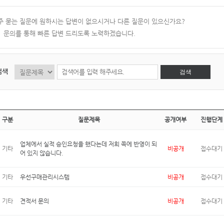
주 묻는 질문에 원하시는 답변이 없으시거나 다른 질문이 있으신가요?
:1 문의를 통해 빠른 답변 드리도록 노력하겠습니다.
검색
검색
구분
질문제목
공개여부
진행단계
업체에서 실적 승인요청을 했다는데 저희 쪽에 반영이 되
기타
비공개
접수대기
어 있지 않습니다.
기타
우선구매관리시스템
비공개
접수대기
기타
견적서 문의
비공개
접수대기