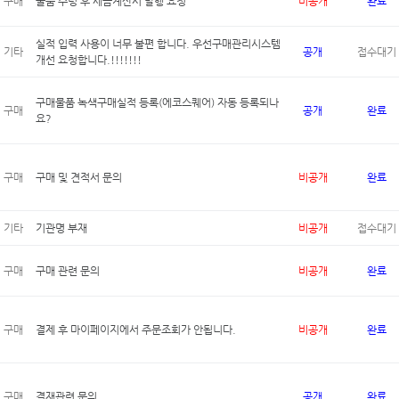
구매
물품 수령 후 세금계산서 발행 요청
비공개
완료
실적 입력 사용이 너무 불편 합니다. 우선구매관리시스템
기타
공개
접수대기
개선 요청합니다.!!!!!!!
구매물품 녹색구매실적 등록(에코스퀘어) 자동 등록되나
구매
공개
완료
요?
구매
구매 및 견적서 문의
비공개
완료
기타
기관명 부재
비공개
접수대기
구매
구매 관련 문의
비공개
완료
구매
결제 후 마이페이지에서 주문조회가 안됩니다.
비공개
완료
구매
결재관련 문의
공개
완료