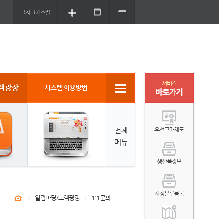
글자크기조절
서비스
객광장
시스템 이용방법
바로가기
전체
우선구매제도
메뉴
생산품정보
지정분류목록
알림마당/고객광장
1:1문의