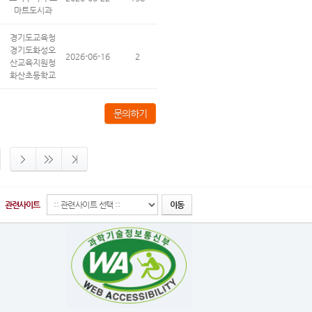
마트도시과
경기도교육청
경기도화성오
2026-06-16
2
산교육지원청
화산초등학교
문의하기
관련사이트
이동