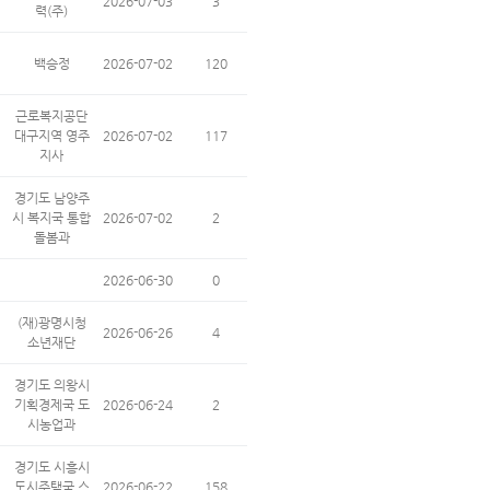
2026-07-03
3
력(주)
백승정
2026-07-02
120
근로복지공단
대구지역 영주
2026-07-02
117
지사
경기도 남양주
시 복지국 통합
2026-07-02
2
돌봄과
2026-06-30
0
(재)광명시청
2026-06-26
4
소년재단
경기도 의왕시
기획경제국 도
2026-06-24
2
시농업과
경기도 시흥시
도시주택국 스
2026-06-22
158