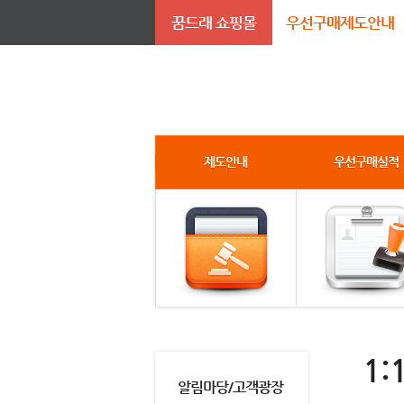
꿈드래 쇼핑몰
우선구매제도안내
제도안내
우선구매실적
1:
알림마당/고객광장