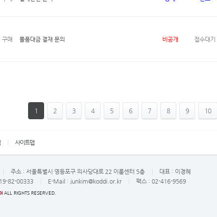
구매
물품대금 결재 문의
비공개
접수대기
1
2
3
4
5
6
7
8
9
10
책
사이트맵
주소 :
서울특별시 영등포구 의사당대로 22 이룸센터 5층
대표 :
이경혜
19-82-00333
E-Mail :
junkim@koddi.or.kr
팩스 : 02-416-9569
I
ALL RIGHTS RESERVED.