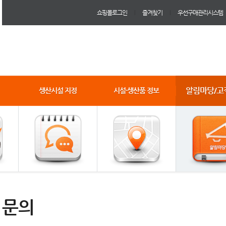
쇼핑몰로그인
즐겨찾기
우선구매관리시스템
알림마당/고
생산시설 지정
시설·생산품 정보
1문의