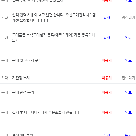
구매
물품 수령 후 세금계산서 발행 요청
비공개
완료
실적 입력 사용이 너무 불편 합니다. 우선구매관리시스템
기타
공개
접수대기
개선 요청합니다.!!!!!!!
구매물품 녹색구매실적 등록(에코스퀘어) 자동 등록되나
구매
공개
완료
요?
구매
구매 및 견적서 문의
비공개
완료
기타
기관명 부재
비공개
접수대기
구매
구매 관련 문의
비공개
완료
구매
결제 후 마이페이지에서 주문조회가 안됩니다.
비공개
완료
구매
결재관련 문의
공개
완료