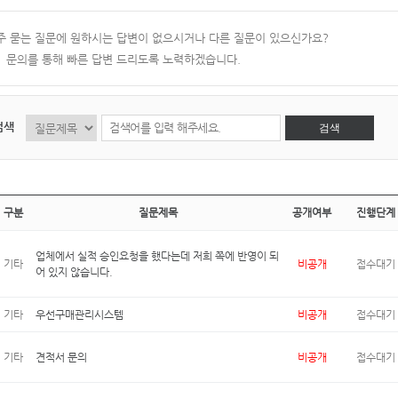
주 묻는 질문에 원하시는 답변이 없으시거나 다른 질문이 있으신가요?
:1 문의를 통해 빠른 답변 드리도록 노력하겠습니다.
검색
검색
구분
질문제목
공개여부
진행단계
업체에서 실적 승인요청을 했다는데 저희 쪽에 반영이 되
기타
비공개
접수대기
어 있지 않습니다.
기타
우선구매관리시스템
비공개
접수대기
기타
견적서 문의
비공개
접수대기