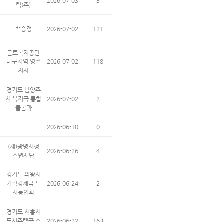
2026-07-03
3
력(주)
백승정
2026-07-02
121
근로복지공단
대구지역 영주
2026-07-02
118
지사
경기도 남양주
시 복지국 통합
2026-07-02
2
돌봄과
2026-06-30
0
(재)광명시청
2026-06-26
4
소년재단
경기도 의왕시
기획경제국 도
2026-06-24
2
시농업과
경기도 시흥시
도시주택국 스
2026-06-22
163