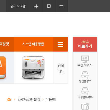
글자크기조절
서비스
객광장
시스템 이용방법
바로가기
전체
우선구매제도
메뉴
생산품정보
지정분류목록
알림마당/고객광장
1:1문의