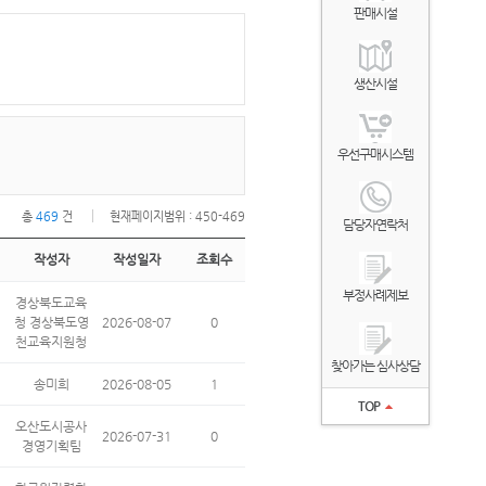
판매시설
생산시설
우선구매시스템
총
469
건
현재페이지범위 : 450-469
담당자연락처
작성자
작성일자
조회수
부정사례제보
경상북도교육
청 경상북도영
2026-08-07
0
천교육지원청
찾아가는 심사상담
송미희
2026-08-05
1
TOP
오산도시공사
2026-07-31
0
경영기획팀