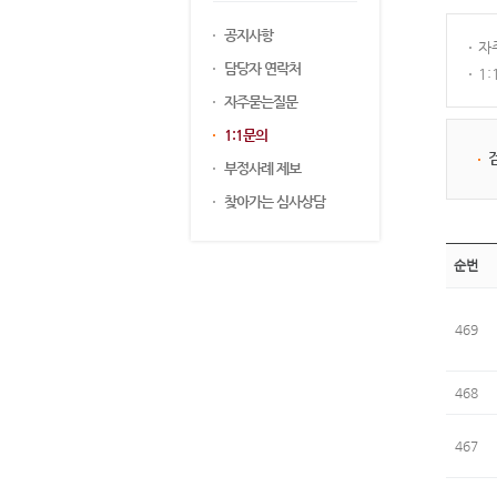
공지사항
자
담당자 연락처
1
자주묻는질문
1:1문의
부정사례 제보
찾아가는 심사상담
순번
469
468
467