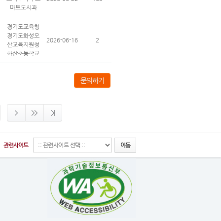
마트도시과
경기도교육청
경기도화성오
2026-06-16
2
산교육지원청
화산초등학교
문의하기
관련사이트
이동