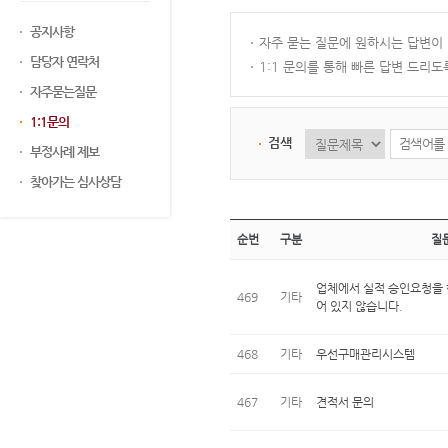
공지사항
자주 묻는 질문에 원하시는 답변이
담당자 연락처
1:1 문의를 통해 빠른 답변 드리
자주묻는질문
1:1문의
검색
부정사례 제보
찾아가는 심사상담
순번
구분
질
업체에서 실적 승인요청을 
469
기타
어 있지 않습니다.
468
기타
우선구매관리시스템
467
기타
견적서 문의