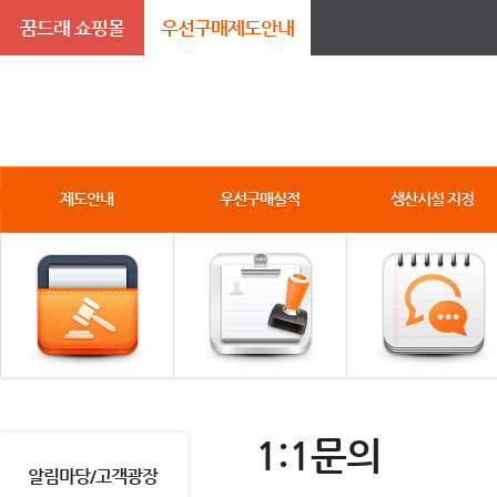
꿈드래 쇼핑몰
우선구매제도안내
제도안내
우선구매실적
생산시설 지정
1:1문의
알림마당/고객광장