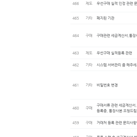
466
제도
우선구매 실적 인정 관련 
465
기타
폐지된 기관
464
구매
구매관련 세금계산서,통장
463
제도
우선구매 실적등록 관련
462
기타
시스템 서버관리 좀 해주세
461
기타
비밀번호 변경
구매서류 관련 세금계산서,
460
구매
등록증, 통장사본 요청드림
459
구매
거래처 등록 관련 문의사항