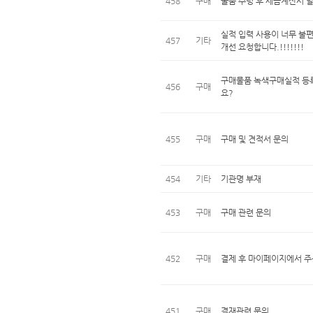
458
구매
물품 수령 후 세금계산서 
실적 입력 사용이 너무 불
457
기타
개선 요청합니다.!!!!!!!
구매물품 녹색구매실적 등록
456
구매
요?
455
구매
구매 및 견적서 문의
454
기타
기관명 부재
453
구매
구매 관련 문의
452
구매
결제 후 마이페이지에서 주
451
구매
결재관련 문의