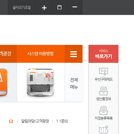
글자크기조절
서비스
객광장
시스템 이용방법
바로가기
전체
우선구매제도
메뉴
생산품정보
지정분류목록
알림마당/고객광장
1:1문의