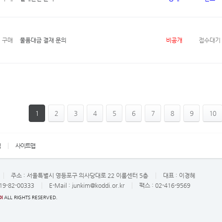
구매
물품대금 결재 문의
비공개
접수대기
1
2
3
4
5
6
7
8
9
10
책
사이트맵
주소 :
서울특별시 영등포구 의사당대로 22 이룸센터 5층
대표 :
이경혜
19-82-00333
E-Mail :
junkim@koddi.or.kr
팩스 : 02-416-9569
I
ALL RIGHTS RESERVED.