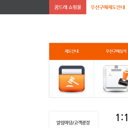
꿈드래 쇼핑몰
우선구매제도안내
제도안내
우선구매실적
1:
알림마당/고객광장