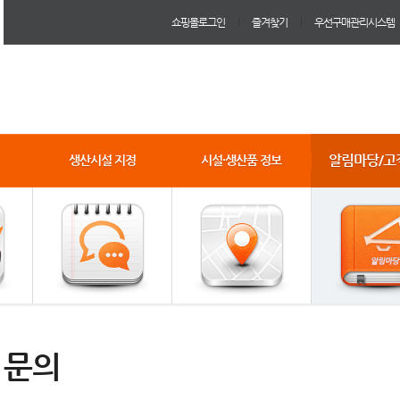
쇼핑몰로그인
즐겨찾기
우선구매관리시스템
알림마당/고
생산시설 지정
시설·생산품 정보
1문의