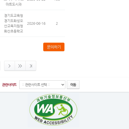
마트도시과
경기도교육청
경기도화성오
2026-06-16
2
산교육지원청
화산초등학교
문의하기
관련사이트
이동