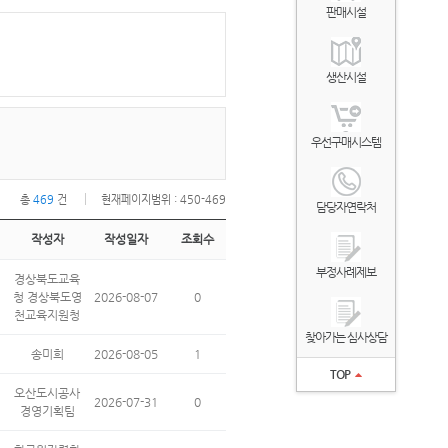
판매시설
생산시설
우선구매시스템
총
469
건
현재페이지범위 : 450-469
담당자연락처
작성자
작성일자
조회수
부정사례제보
경상북도교육
청 경상북도영
2026-08-07
0
천교육지원청
찾아가는 심사상담
송미희
2026-08-05
1
TOP
오산도시공사
2026-07-31
0
경영기획팀