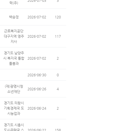
2026-07-03
3
력(주)
백승정
2026-07-02
120
근로복지공단
대구지역 영주
2026-07-02
117
지사
경기도 남양주
시 복지국 통합
2026-07-02
2
돌봄과
2026-06-30
0
(재)광명시청
2026-06-26
4
소년재단
경기도 의왕시
기획경제국 도
2026-06-24
2
시농업과
경기도 시흥시
도시주택국 스
2026-06-22
158