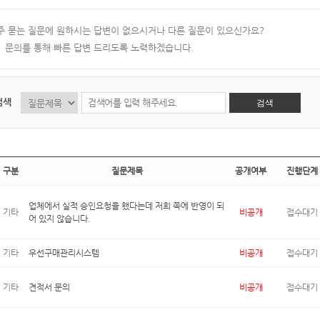
주 묻는 질문에 원하시는 답변이 없으시거나 다른 질문이 있으신가요?
:1 문의를 통해 빠른 답변 드리도록 노력하겠습니다.
검색
검색
구분
질문제목
공개여부
진행단계
업체에서 실적 승인요청을 했다는데 저희 쪽에 반영이 되
기타
비공개
접수대기
어 있지 않습니다.
기타
우선구매관리시스템
비공개
접수대기
기타
견적서 문의
비공개
접수대기