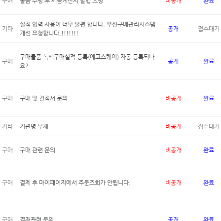
구매
물품 수령 후 세금계산서 발행 요청
비공개
완료
실적 입력 사용이 너무 불편 합니다. 우선구매관리시스템
기타
공개
접수대기
개선 요청합니다.!!!!!!!
구매물품 녹색구매실적 등록(에코스퀘어) 자동 등록되나
구매
공개
완료
요?
구매
구매 및 견적서 문의
비공개
완료
기타
기관명 부재
비공개
접수대기
구매
구매 관련 문의
비공개
완료
구매
결제 후 마이페이지에서 주문조회가 안됩니다.
비공개
완료
구매
결재관련 문의
공개
완료