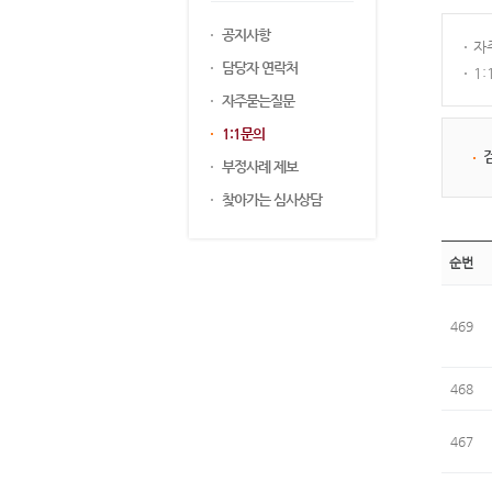
공지사항
자
담당자 연락처
1
자주묻는질문
1:1문의
부정사례 제보
찾아가는 심사상담
순번
469
468
467