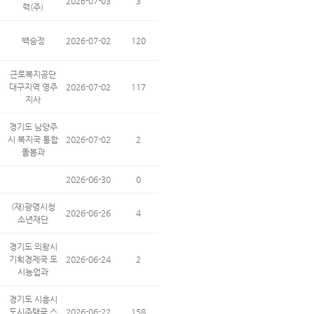
2026-07-03
3
력(주)
백승정
2026-07-02
120
근로복지공단
대구지역 영주
2026-07-02
117
지사
경기도 남양주
시 복지국 통합
2026-07-02
2
돌봄과
2026-06-30
0
(재)광명시청
2026-06-26
4
소년재단
경기도 의왕시
기획경제국 도
2026-06-24
2
시농업과
경기도 시흥시
도시주택국 스
2026-06-22
158