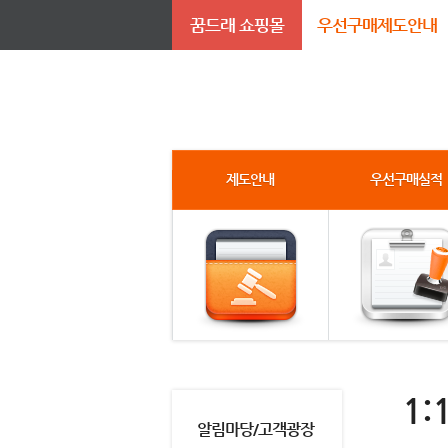
꿈드래 쇼핑몰
우선구매제도안내
제도안내
우선구매실적
1:
알림마당/고객광장