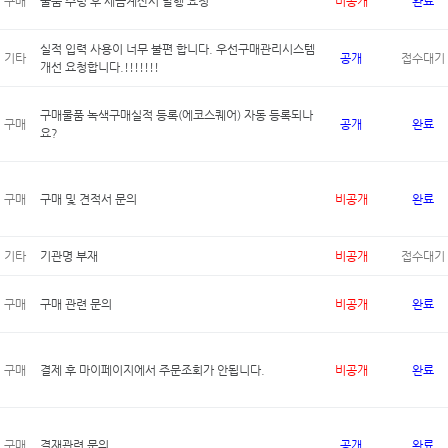
구매
물품 수령 후 세금계산서 발행 요청
비공개
완료
실적 입력 사용이 너무 불편 합니다. 우선구매관리시스템
기타
공개
접수대기
개선 요청합니다.!!!!!!!
구매물품 녹색구매실적 등록(에코스퀘어) 자동 등록되나
구매
공개
완료
요?
구매
구매 및 견적서 문의
비공개
완료
기타
기관명 부재
비공개
접수대기
구매
구매 관련 문의
비공개
완료
구매
결제 후 마이페이지에서 주문조회가 안됩니다.
비공개
완료
구매
결재관련 문의
공개
완료