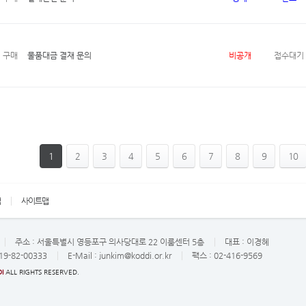
구매
물품대금 결재 문의
비공개
접수대기
1
2
3
4
5
6
7
8
9
10
책
사이트맵
주소 :
서울특별시 영등포구 의사당대로 22 이룸센터 5층
대표 :
이경혜
19-82-00333
E-Mail :
junkim@koddi.or.kr
팩스 : 02-416-9569
I
ALL RIGHTS RESERVED.