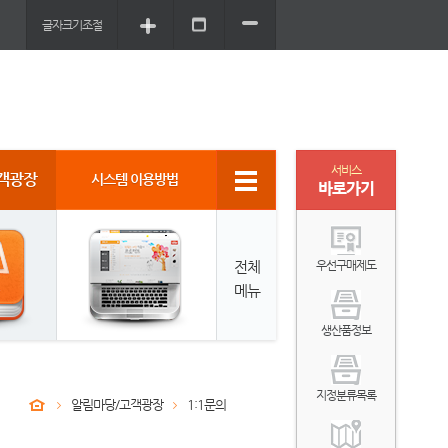
글자크기조절
서비스
객광장
시스템 이용방법
바로가기
전체
우선구매제도
메뉴
생산품정보
지정분류목록
알림마당/고객광장
1:1문의