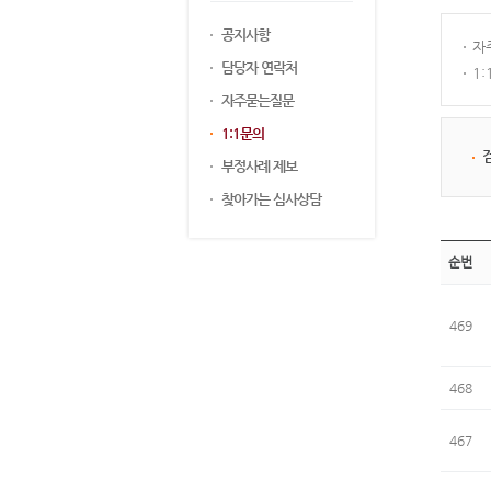
공지사항
자
담당자 연락처
1
자주묻는질문
1:1문의
부정사례 제보
찾아가는 심사상담
순번
469
468
467