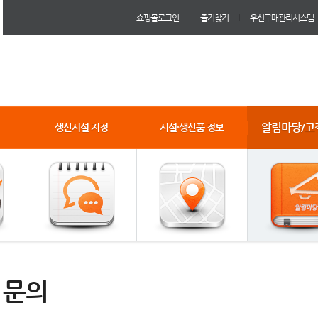
쇼핑몰로그인
즐겨찾기
우선구매관리시스템
알림마당/고
생산시설 지정
시설·생산품 정보
1문의