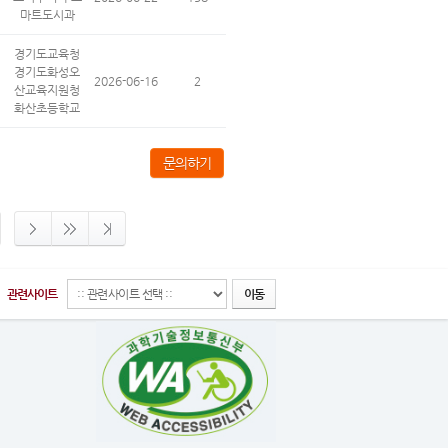
마트도시과
경기도교육청
경기도화성오
2026-06-16
2
산교육지원청
화산초등학교
문의하기
관련사이트
이동