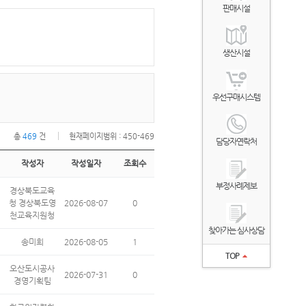
판매시설
생산시설
우선구매시스템
총
469
건
현재페이지범위 : 450-469
담당자연락처
작성자
작성일자
조회수
부정사례제보
경상북도교육
청 경상북도영
2026-08-07
0
천교육지원청
찾아가는 심사상담
송미희
2026-08-05
1
TOP
오산도시공사
2026-07-31
0
경영기획팀