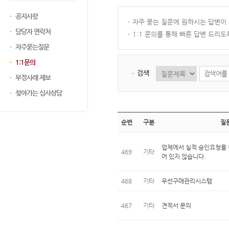
공지사항
자주 묻는 질문에 원하시는 답변이
담당자 연락처
1:1 문의를 통해 빠른 답변 드리
자주묻는질문
1:1문의
검색
부정사례 제보
찾아가는 심사상담
순번
구분
질
업체에서 실적 승인요청을 
469
기타
어 있지 않습니다.
468
기타
우선구매관리시스템
467
기타
견적서 문의