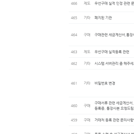
466
제도
우선구매 실적 인정 관련 
465
기타
폐지된 기관
464
구매
구매관련 세금계산서,통장
463
제도
우선구매 실적등록 관련
462
기타
시스템 서버관리 좀 해주세
461
기타
비밀번호 변경
구매서류 관련 세금계산서,
460
구매
등록증, 통장사본 요청드림
459
구매
거래처 등록 관련 문의사항