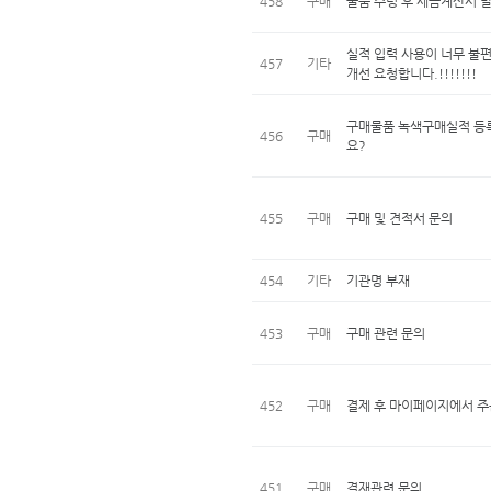
458
구매
물품 수령 후 세금계산서 
실적 입력 사용이 너무 불
457
기타
개선 요청합니다.!!!!!!!
구매물품 녹색구매실적 등록
456
구매
요?
455
구매
구매 및 견적서 문의
454
기타
기관명 부재
453
구매
구매 관련 문의
452
구매
결제 후 마이페이지에서 주
451
구매
결재관련 문의