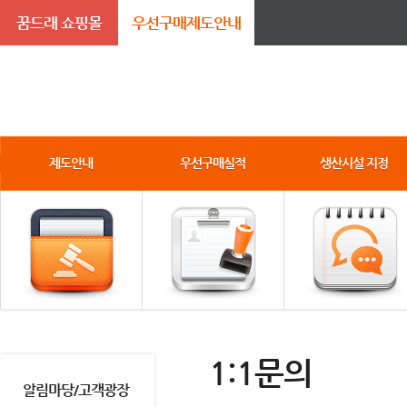
꿈드래 쇼핑몰
우선구매제도안내
제도안내
우선구매실적
생산시설 지정
1:1문의
알림마당/고객광장