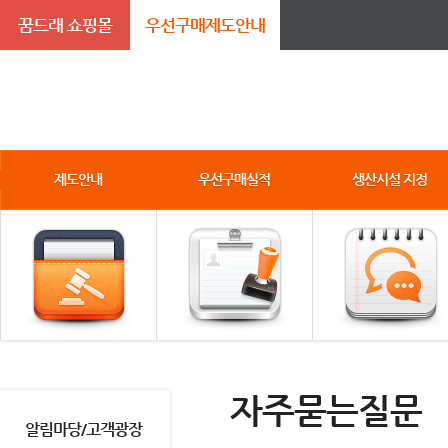
꿈드래 쇼핑몰
우선구매제도안내
제도안내
우선구매실적
생산시설 지정
자주묻는질문
알림마당/고객광장