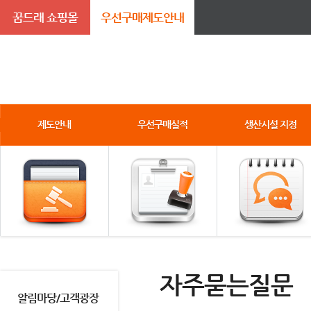
꿈드래 쇼핑몰
우선구매제도안내
제도안내
우선구매실적
생산시설 지정
자주묻는질문
알림마당/고객광장