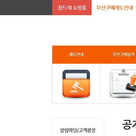
꿈드래 쇼핑몰
우선구매제도안내
제도안내
우선구매실적
공
알림마당/고객광장