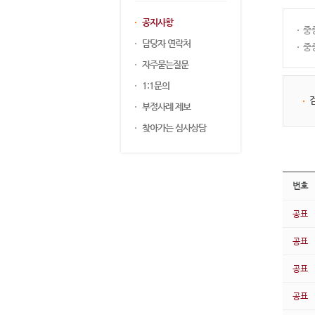
공지사항
중
담당자 연락처
중
자주묻는질문
1:1문의
부정사례 제보
찾아가는 심사상담
번호
공표
공표
공표
공표