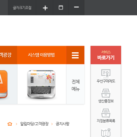
글자크기조절
서비스
객광장
시스템 이용방법
바로가기
전체
우선구매제도
메뉴
생산품정보
지정분류목록
알림마당/고객광장
공지사항