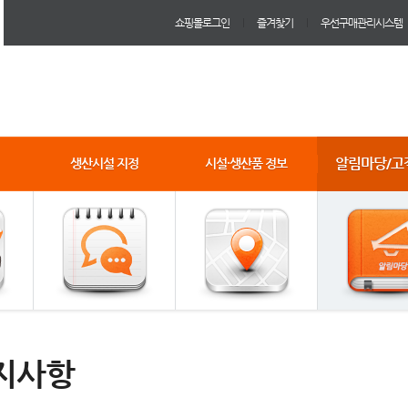
쇼핑몰로그인
즐겨찾기
우선구매관리시스템
알림마당/고
생산시설 지정
시설·생산품 정보
지사항