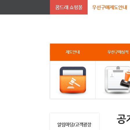
꿈드래 쇼핑몰
우선구매제도안내
제도안내
우선구매실적
공
알림마당/고객광장