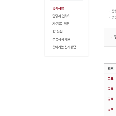
공지사항
중
담당자 연락처
중
자주묻는질문
1:1문의
부정사례 제보
찾아가는 심사상담
번호
공표
공표
공표
공표