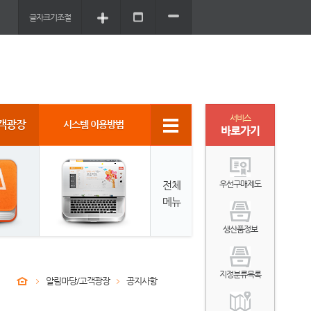
글자크기조절
서비스
객광장
시스템 이용방법
바로가기
전체
우선구매제도
메뉴
생산품정보
지정분류목록
알림마당/고객광장
공지사항