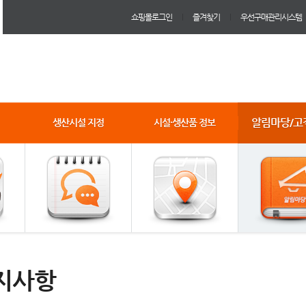
쇼핑몰로그인
즐겨찾기
우선구매관리시스템
알림마당/고
생산시설 지정
시설·생산품 정보
지사항