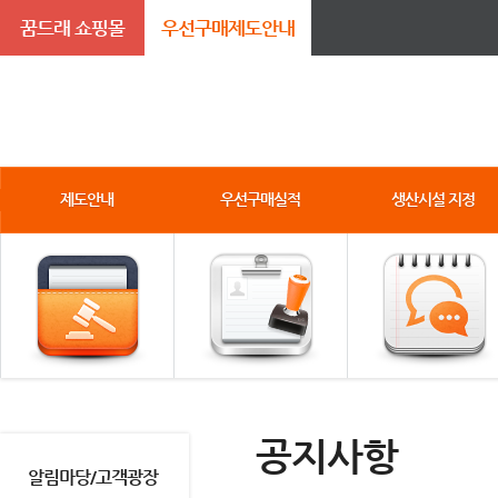
꿈드래 쇼핑몰
우선구매제도안내
제도안내
우선구매실적
생산시설 지정
공지사항
알림마당/고객광장