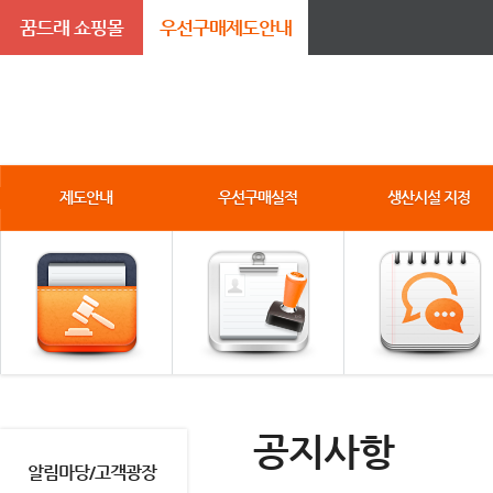
꿈드래 쇼핑몰
우선구매제도안내
제도안내
우선구매실적
생산시설 지정
공지사항
알림마당/고객광장