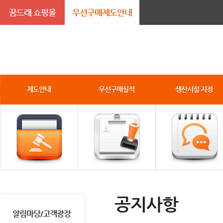
꿈드래 쇼핑몰
우선구매제도안내
제도안내
우선구매실적
생산시설 지정
공지사항
알림마당/고객광장